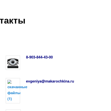
такты
8-903-844-43-00
evgeniya@makarochkina.ru