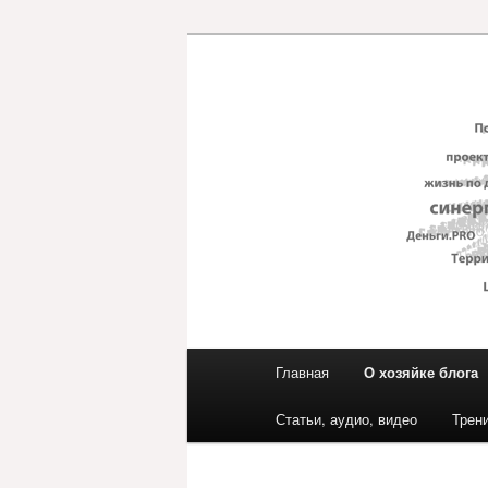
Перейти
к
основному
Блог ЕвГени
содержимому
Главное
Главная
О хозяйке блога
меню
Статьи, аудио, видео
Трен