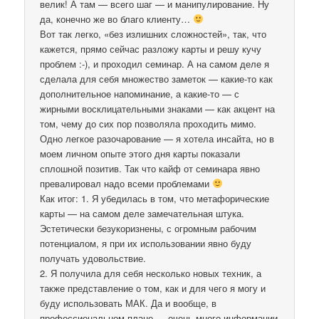
велик! А там — всего шаг — и манипулирование. Ну
да, конечно же во благо клиенту…
Вот так легко, «без излишних сложностей», так, что
кажется, прямо сейчас разложу карты и решу кучу
проблем :-), и проходил семинар. А на самом деле я
сделала для себя множество заметок — какие-то как
дополнительное напоминание, а какие-то — с
жирными восклицательными знаками — как акцент на
том, чему до сих пор позволяла проходить мимо.
Одно легкое разочарование — я хотела инсайта, но в
моем личном опыте этого дня карты показали
сплошной позитив. Так что кайф от семинара явно
превалировал надо всеми проблемами
Как итог: 1. Я убедилась в том, что метафорические
карты — на самом деле замечательная штука.
Эстетически безукоризнены, с огромным рабочим
потенциалом, я при их использовании явно буду
получать удовольствие.
2. Я получила для себя несколько новых техник, а
также представление о том, как и для чего я могу и
буду использовать МАК. Да и вообще, в
профессиональном плане — очень много информации