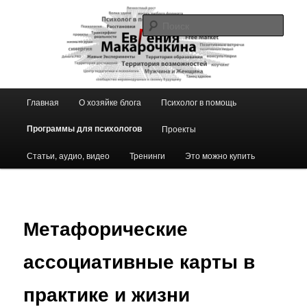
Перейти
к
Поис
основному
содержимому
Блог ЕвГении Макарочкиной
Главное
Главная
О хозяйке блога
Психолог в помощь
меню
Программы для психологов
Проекты
Статьи, аудио, видео
Тренинги
Это можно купить
Метафорические
ассоциативные карты в
практике и жизни