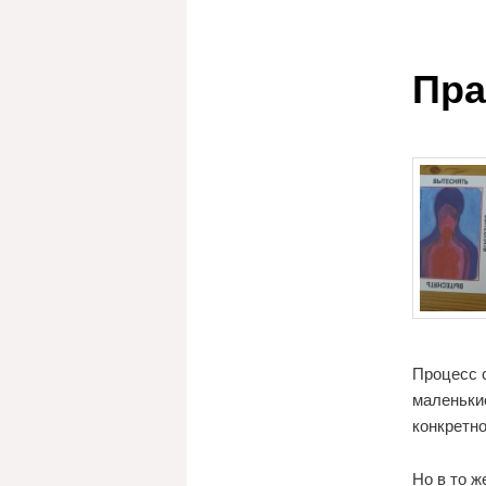
Пра
Процесс с
маленькие
конкретно
Но в то ж