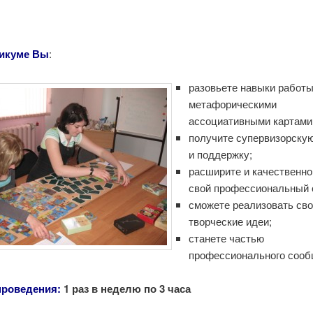
тикуме Вы
:
разовьете навыки работы
метафорическими
ассоциативными картами
получите супервизорску
и поддержку;
расширите и качественно
свой профессиональный 
сможете реализовать св
творческие идеи;
станете частью
профессионального сооб
проведения:
1 раз в неделю по 3 часа