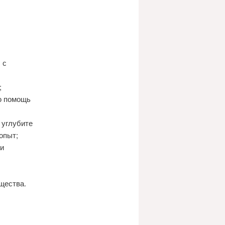
 с
;
ю помощь
 углубите
опыт;
ои
щества.