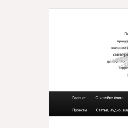
Перейти
к
основному
Блог ЕвГени
содержимому
Главное
Главная
О хозяйке блога
меню
Проекты
Статьи, аудио, ви