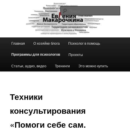
Перейти
к
Поис
основному
содержимому
Блог ЕвГении Макарочкиной
Главное
Главная
О хозяйке блога
Психолог в помощь
меню
Программы для психологов
Проекты
Статьи, аудио, видео
Тренинги
Это можно купить
Техники
консультирования
«Помоги себе сам.