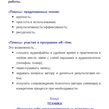
работы.
«Плюсы» предложенных техник:
краткость;
простота в использовании;
результативность/эффективность;
ресурсность.
«Плюсы» участия в программе
off
—
line
.
Это возможность…
слушать аудиофайлы в удобное время и практически в
любом месте, имея с собой наушники и аудионоситель
(телефон, плеер);
переслушивать запись;
задавать вопросы автору и делиться результатами on-
line;
получить сопровождение психолога (автора семинара) в
конкретном процессе при необходимости.
Бонус
ТЕХНИКА
«Назначаю тебя хорошим/правильным/должным