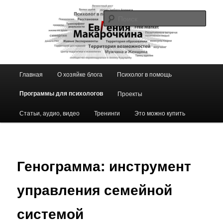
Перейти
к
Поис
основному
содержимому
Блог ЕвГении Макарочкиной
Главное
Главная
О хозяйке блога
Психолог в помощь
меню
Программы для психологов
Проекты
Статьи, аудио, видео
Тренинги
Это можно купить
Генограмма: инструмент
управления семейной
системой