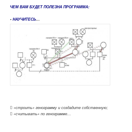
Ч
ЕМ ВАМ БУДЕТ ПОЛЕЗНА ПРОГРАММА:
•
НАУЧИТЕСЬ
…

«строить» генограмму и создадите собственную;

«считывать» по генограмме…