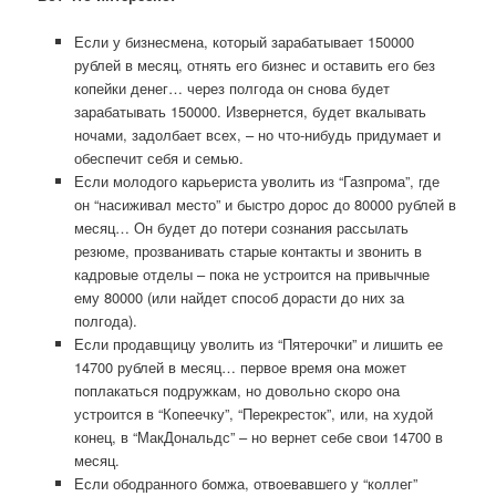
Если у бизнесмена, который зарабатывает 150000
рублей в месяц, отнять его бизнес и оставить его без
копейки денег… через полгода он снова будет
зарабатывать 150000. Извернется, будет вкалывать
ночами, задолбает всех, – но что-нибудь придумает и
обеспечит себя и семью.
Если молодого карьериста уволить из “Газпрома”, где
он “насиживал место” и быстро дорос до 80000 рублей в
месяц… Он будет до потери сознания рассылать
резюме, прозванивать старые контакты и звонить в
кадровые отделы – пока не устроится на привычные
ему 80000 (или найдет способ дорасти до них за
полгода).
Если продавщицу уволить из “Пятерочки” и лишить ее
14700 рублей в месяц… первое время она может
поплакаться подружкам, но довольно скоро она
устроится в “Копеечку”, “Перекресток”, или, на худой
конец, в “МакДональдс” – но вернет себе свои 14700 в
месяц.
Если ободранного бомжа, отвоевавшего у “коллег”