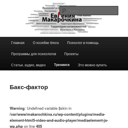
Перейти
к
Поис
основному
содержимому
Блог ЕвГении Макарочкиной
Главное
Главная
О хозяйке блога
Психолог в помощь
меню
Программы для психологов
Проекты
Тренинги
Статьи, аудио, видео
Это можно купить
Бакс-фактор
Warning
: Undefined variable $skin in
/var/www/makarochkina.ru/wp-content/plugins/media-
element-html5-video-and-audio-player/mediaelement-js-
wp.php
on line
405