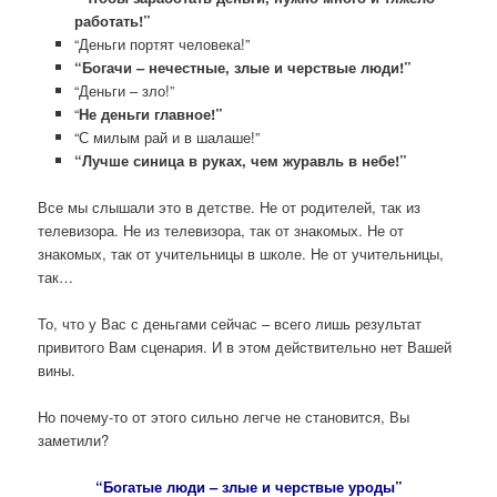
работать!”
“Деньги портят человека!”
“Богачи – нечестные, злые и черствые люди!”
“Деньги – зло!”
“
Не деньги главное!”
“С милым рай и в шалаше!”
“Лучше синица в руках, чем журавль в небе!”
Все мы слышали это в детстве. Не от родителей, так из
телевизора. Не из телевизора, так от знакомых. Не от
знакомых, так от учительницы в школе. Не от учительницы,
так…
То, что у Вас с деньгами сейчас – всего лишь результат
привитого Вам сценария. И в этом действительно нет Вашей
вины.
Но почему-то от этого сильно легче не становится, Вы
заметили?
“Богатые люди – злые и черствые уроды”