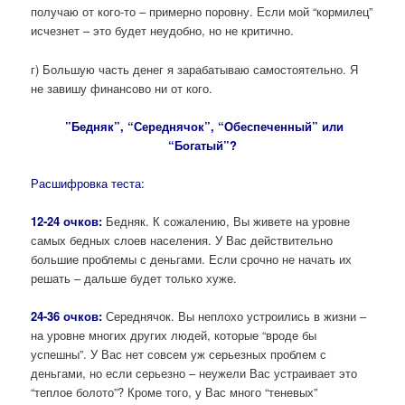
получаю от кого-то – примерно поровну. Если мой “кормилец”
исчезнет – это будет неудобно, но не критично.
г) Большую часть денег я зарабатываю самостоятельно. Я
не завишу финансово ни от кого.
”Бедняк”, “Середнячок”, “Обеспеченный” или
“Богатый”?
Расшифровка теста:
12-24 очков:
Бедняк. К сожалению, Вы живете на уровне
самых бедных слоев населения. У Вас действительно
большие проблемы с деньгами. Если срочно не начать их
решать – дальше будет только хуже.
24-36 очков:
Середнячок. Вы неплохо устроились в жизни –
на уровне многих других людей, которые “вроде бы
успешны”. У Вас нет совсем уж серьезных проблем с
деньгами, но если серьезно – неужели Вас устраивает это
“теплое болото”? Кроме того, у Вас много “теневых”