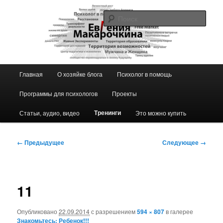
Перейти
к
Поис
основному
содержимому
Блог ЕвГении Макарочкиной
Главное
Главная
О хозяйке блога
Психолог в помощь
меню
Программы для психологов
Проекты
Тренинги
Статьи, аудио, видео
Это можно купить
Навигация
← Предыдущее
Следующее →
по
изображениям
11
Опубликовано
22.09.2014
с разрешением
594 × 807
в галерее
Знакомьтесь: Ребенок!!!