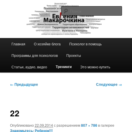
Перейти
к
Поис
основному
содержимому
Блог ЕвГении Макарочкиной
Главное
Главная
О хозяйке блога
Психолог в помощь
меню
Программы для психологов
Проекты
Тренинги
Статьи, аудио, видео
Это можно купить
Навигация
← Предыдущее
Следующее →
по
изображениям
22
Опубликовано
22.09.2014
с разрешением
807 × 786
в галерее
Знакомьтесь: Ребенок!!!