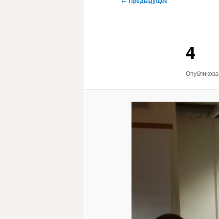
← Предыдущее
по
изображениям
4
Опубликов