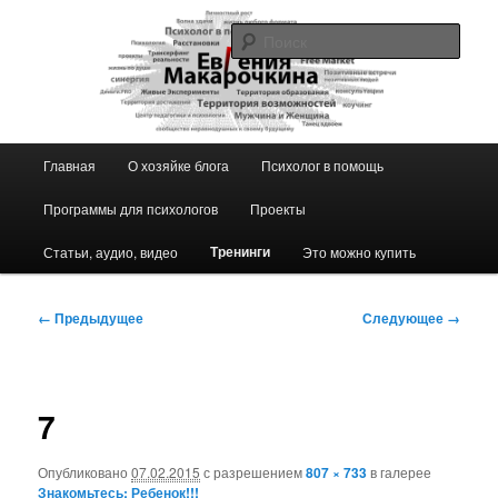
Перейти
к
Поис
основному
содержимому
Блог ЕвГении Макарочкиной
Главное
Главная
О хозяйке блога
Психолог в помощь
меню
Программы для психологов
Проекты
Тренинги
Статьи, аудио, видео
Это можно купить
Навигация
← Предыдущее
Следующее →
по
изображениям
7
Опубликовано
07.02.2015
с разрешением
807 × 733
в галерее
Знакомьтесь: Ребенок!!!