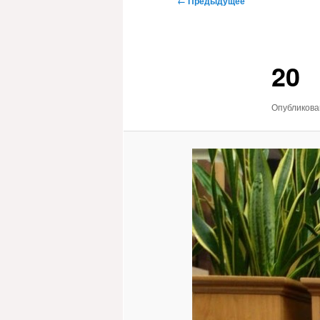
← Предыдущее
по
изображениям
20
Опубликов