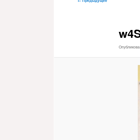
← Предыдущее
по
изображениям
w4S
Опубликов