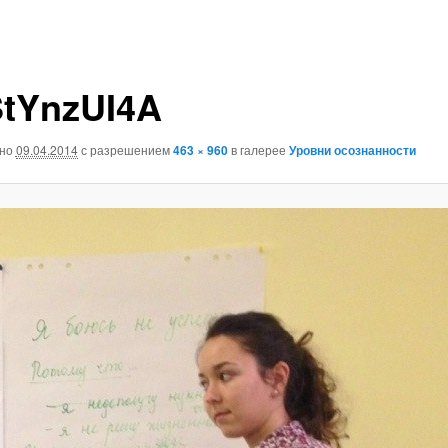
tYnzUI4A
ано
09.04.2014
с разрешением
463 × 960
в галерее
Уровни осознанности