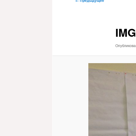
← Предыдущее
по
изображениям
IMG
Опубликов