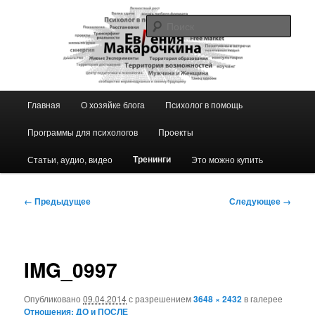
Перейти
к
Поис
основному
содержимому
Блог ЕвГении Макарочкиной
Главное
Главная
О хозяйке блога
Психолог в помощь
меню
Программы для психологов
Проекты
Тренинги
Статьи, аудио, видео
Это можно купить
Навигация
← Предыдущее
Следующее →
по
изображениям
IMG_0997
Опубликовано
09.04.2014
с разрешением
3648 × 2432
в галерее
Отношения: ДО и ПОСЛЕ