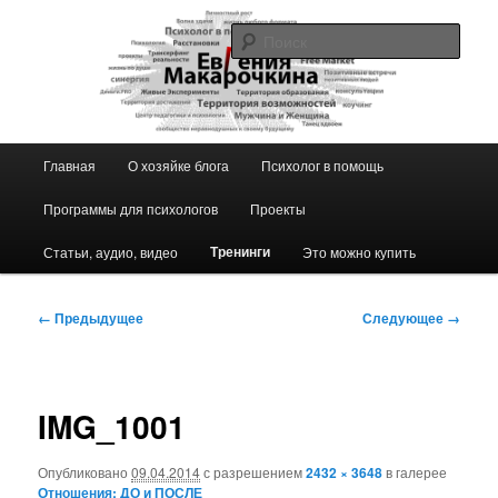
Перейти
к
Поис
основному
содержимому
Блог ЕвГении Макарочкиной
Главное
Главная
О хозяйке блога
Психолог в помощь
меню
Программы для психологов
Проекты
Тренинги
Статьи, аудио, видео
Это можно купить
Навигация
← Предыдущее
Следующее →
по
изображениям
IMG_1001
Опубликовано
09.04.2014
с разрешением
2432 × 3648
в галерее
Отношения: ДО и ПОСЛЕ