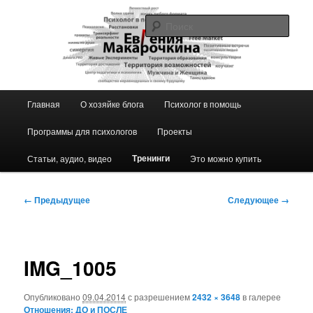
Перейти
к
Поис
основному
содержимому
Блог ЕвГении Макарочкиной
Главное
Главная
О хозяйке блога
Психолог в помощь
меню
Программы для психологов
Проекты
Тренинги
Статьи, аудио, видео
Это можно купить
Навигация
← Предыдущее
Следующее →
по
изображениям
IMG_1005
Опубликовано
09.04.2014
с разрешением
2432 × 3648
в галерее
Отношения: ДО и ПОСЛЕ