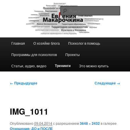
Перейти
к
Поис
основному
содержимому
Блог ЕвГении Макарочкиной
Главное
Главная
О хозяйке блога
Психолог в помощь
меню
Программы для психологов
Проекты
Тренинги
Статьи, аудио, видео
Это можно купить
Навигация
← Предыдущее
Следующее →
по
изображениям
IMG_1011
Опубликовано
09.04.2014
с разрешением
3648 × 2432
в галерее
Отношения: ДО и ПОСЛЕ