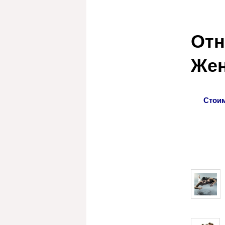
Отн
Же
Стоим