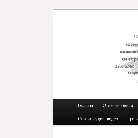
Перейти
к
основному
Блог ЕвГени
содержимому
Главное
Главная
О хозяйке блога
меню
Статьи, аудио, видео
Трен