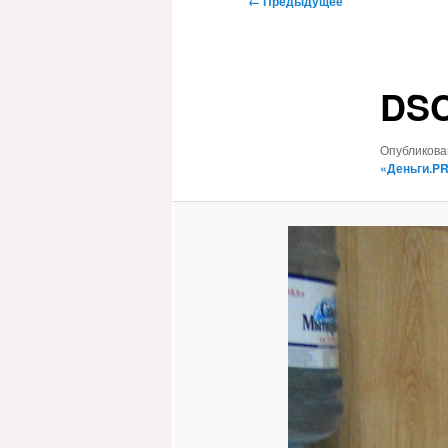
← Предыдущее
по
изображениям
DS
Опубликов
«Деньги.P