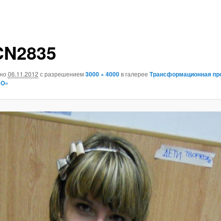
CN2835
ано
06.11.2012
с разрешением
3000 × 4000
в галерее
Трансформационная пр
RO»