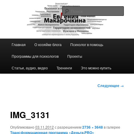
Перейти
к
Поис
основному
содержимому
Блог ЕвГении Макарочкиной
Главное
Главная
О хозяйке блога
Психолог в помощь
меню
Программы для психологов
Проекты
Статьи, аудио, видео
Тренинги
Это можно купить
Навигация
Следующее →
по
изображениям
IMG_3131
Опубликовано
03.11.2012
с разрешением
2736 × 3648
в галерее
Трансформационная программа «Деньги.PRO»