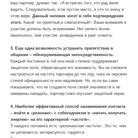
ваш партнер думает так: «Я встретил того, кто рад меня
видеть. Следовательно, я не пустое место, я что-то значу в
этом мире.
Данный человек несет в себе подтверждение
этого.
Какой он приятный и симпатичный!» Ваши внимание и
участие должны быть искренними. Нет ничего более
банального, чем участие, возведенное в ранг этикета.
3. Еще одна возможность устранить препятствие в
общении – обезоруживающая непосредственность.
Каждый постоянно в той или иной степени поддерживает
защитное поле, оберегающее его значимость. Вы не сможете
настроиться на частоту партнера до тех пор, пока он окружен
стеной официальности или недоверия. Но, если вы сами
показываете, что не создаете поле своей значимости и не
намерены нападать, партнер тоже опускает защитный экран.
4. Наиболее эффективный способ налаживания контакта
– войти в «резонанс» с собеседником и «начать излучать
энергию» на его характерной «частоте».
У каждого человека есть «резонансная частота». Это то, чем
он увлекается, интересуется, гордится.