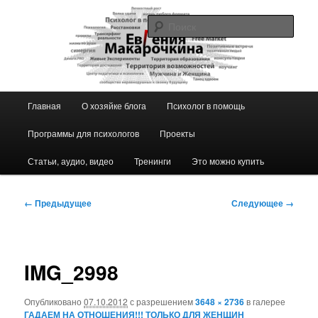
Перейти
к
Поис
основному
содержимому
Блог ЕвГении Макарочкиной
Главное
Главная
О хозяйке блога
Психолог в помощь
меню
Программы для психологов
Проекты
Статьи, аудио, видео
Тренинги
Это можно купить
Навигация
← Предыдущее
Следующее →
по
изображениям
IMG_2998
Опубликовано
07.10.2012
с разрешением
3648 × 2736
в галерее
ГАДАЕМ НА ОТНОШЕНИЯ!!! ТОЛЬКО ДЛЯ ЖЕНЩИН