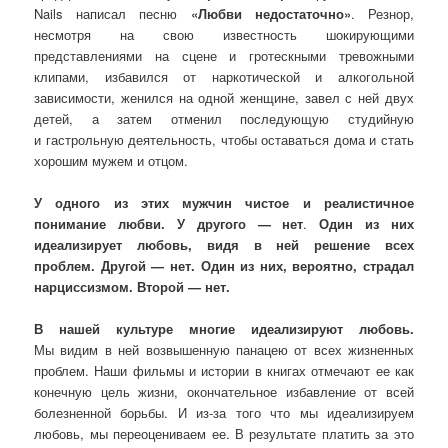
Nails написал песню
«Любви недостаточно»
. Резнор,
несмотря на свою известность шокирующими
представлениями на сцене и гротескными тревожными
клипами, избавился от наркотической и алкогольной
зависимости, женился на одной женщине, завел с ней двух
детей, а затем отменил последующую студийную
и гастрольную деятельность, чтобы оставаться дома и стать
хорошим мужем и отцом.
У одного из этих мужчин чистое и реалистичное
понимание любви. У другого — нет
.
Один из них
идеализирует любовь, видя в ней решение всех
проблем. Другой — нет. Один из них, вероятно, страдал
нарциссизмом. Второй — нет.
В нашей культуре многие идеализируют любовь.
Мы видим в ней возвышенную панацею от всех жизненных
проблем. Наши фильмы и истории в книгах отмечают ее как
конечную цель жизни, окончательное избавление от всей
болезненной борьбы. И из-за того что мы идеализируем
любовь, мы переоцениваем ее. В результате платить за это