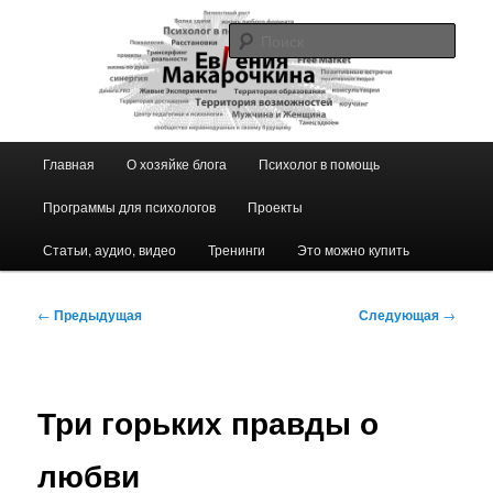
Перейти
к
Поис
основному
содержимому
Блог ЕвГении Макарочкиной
Главное
Главная
О хозяйке блога
Психолог в помощь
меню
Программы для психологов
Проекты
Статьи, аудио, видео
Тренинги
Это можно купить
Навигация
←
Предыдущая
Следующая
→
по
записям
Три горьких правды о
любви