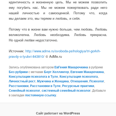
идентичность и жизненную цель. Мы не можем позволить
ему погубить нас. Мы не можем пожертвовать ради него
нашей личностью и самооценкой. Потому что, когда
мы делаем это, мы теряем и любовь, и себя.
Потому что в жизни вам нужно больше, чем любовь. Любовь
великолепна. Любовь необходима. Любовь прекрасна.
Но одной любви недостаточно.
Источник:
http://www.adme.ru/svoboda-psihologiya/tri-gorkih-
pravdy-o-lyubvi-843810/
© AdMe.ru
Запись опубликована автором
ЕвГения Макарочкина
в рубрике
Без рубрики
с метками
Берт Хеллингер
,
Евгения Макарочкина
,
Консультации психолога в Туле
,
Консультация психолога
,
Личностный рост
,
Мужчина и Женщина
,
Отношения
,
Психолог
,
Расстановки
,
Расстановки в Туле
,
Ресурсные практики
,
Семейный психолог
,
системный семейный психолог
. Добавьте
в закладки
постоянную ссылку
.
Сайт работает на WordPress