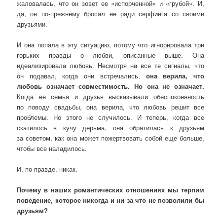
жаловалась, что он зовет ее «испорченной» и «грубой». И,
да, он по-прежнему бросал ее ради серфинга со своими
друзьями.
И она попала в эту ситуацию, потому что игнорировала три
горьких правды о любви, описанные выше. Она
идеализировала любовь. Несмотря на все те сигналы, что
он подавал, когда они встречались,
она верила, что
любовь означает совместимость. Но она не означает.
Когда ее семья и друзья высказывали обеспокоенность
по поводу свадьбы, она верила, что любовь решит все
проблемы. Но этого не случилось. И теперь, когда все
скатилось в кучу дерьма, она обратилась к друзьям
за советом, как она может пожертвовать собой еще больше,
чтобы все наладилось.
И, по правде, никак.
Почему в наших романтических отношениях мы терпим
поведение, которое никогда и ни за что не позволили бы
друзьям?