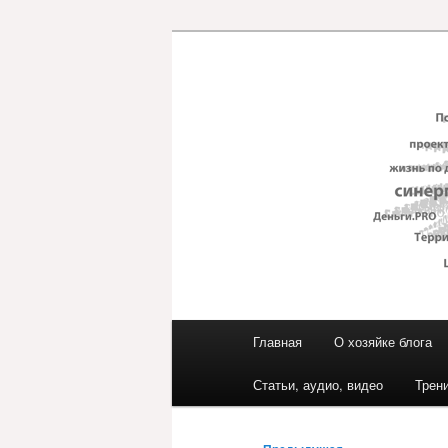
Перейти
к
основному
Блог ЕвГени
содержимому
Главное
Главная
О хозяйке блога
меню
Статьи, аудио, видео
Трен
Навигация