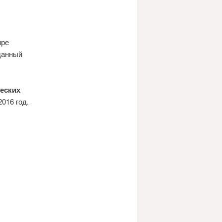
ире
данный
еских
2016 год.