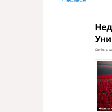
←
Предыдущая
по
записям
Нед
Уни
Опубликов