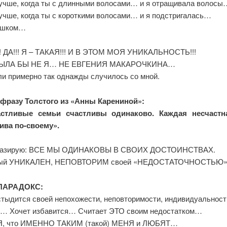
учше, когда ты с длинными волосами… и я отращивала волосы
учше, когда ты с короткими волосами… и я подстригалась…
ишком…
! ДА!!! Я – ТАКАЯ!!! И В ЭТОМ МОЯ УНИКАЛЬНОСТЬ!!!
ЫЛА БЫ НЕ Я… НЕ ЕВГЕНИЯ МАКАРОЧКИНА…
ли примерно так однажды случилось со мной.
фразу Толстого из «Анны Карениной»:
астливые семьи счастливы одинаково. Каждая несчастн
ива по-своему».
разирую: ВСЕ МЫ ОДИНАКОВЫ В СВОИХ ДОСТОИНСТВАХ.
ый УНИКАЛЕН, НЕПОВТОРИМ своей «НЕДОСТАТОЧНОСТЬЮ»
 ПАРАДОКС:
стыдится своей непохожести, неповторимости, индивидуальнос
… Хочет избавится… Считает ЭТО своим недостатком…
, что ИМЕННО ТАКИМ (такой) МЕНЯ и ЛЮБЯТ…