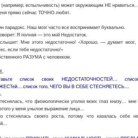
(например, вспыльчивость) может окружающим НЕ нравиться…
ня прямо сейчас ТОЧНО любят.
н парадокс. Наш мозг часто все воспринимает буквально.
оворит: Я полная — это мой Недостаток.
слышит: Мне этого недостаточно! «Хорошо, — думает мозг,
ес, если тебе недостаточно!»
ственного РАЗУМА с человеком.
Е.
тавьте список своих НЕДОСТАТОЧНОСТЕЙ… списо
ЕСТей… список того, ЧЕГО ВЫ В СЕБЕ СТЕСНЯЕТЕСЬ…
,
стеснялась, что физиологически уголки моих глаз книзу… мне 
а этого у меня унылое выражение лица…
о стеснялась своего роста, потому что казалась себе н
ей…