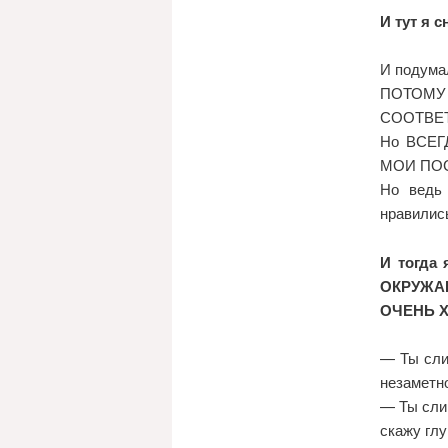
И тут я 
И подума
ПОТОМУ
СООТВЕ
Но ВСЕ
МОИ ПОС
Но ведь
нравили
И тогда
ОКРУЖАЮ
ОЧЕНЬ Х
— Ты сли
незамет
— Ты сли
скажу гл