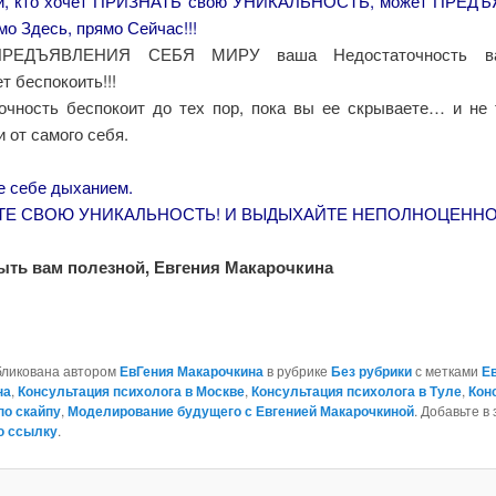
ый, кто хочет ПРИЗНАТЬ свою УНИКАЛЬНОСТЬ, может ПРЕДЪ
о Здесь, прямо Сейчас!!!
ПРЕДЪЯВЛЕНИЯ СЕБЯ МИРУ ваша Недостаточность ва
т беспокоить!!!
очность беспокоит до тех пор, пока вы ее скрываете… и не 
и от самого себя.
е себе дыханием.
ТЕ СВОЮ УНИКАЛЬНОСТЬ! И ВЫДЫХАЙТЕ НЕПОЛНОЦЕННО
ыть вам полезной, Евгения Макарочкина
бликована автором
ЕвГения Макарочкина
в рубрике
Без рубрики
с метками
Е
на
,
Консультация психолога в Москве
,
Консультация психолога в Туле
,
Кон
по скайпу
,
Моделирование будущего с Евгенией Макарочкиной
. Добавьте в
ю ссылку
.