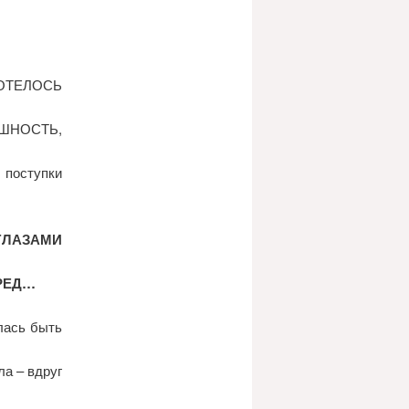
ОТЕЛОСЬ
ШНОСТЬ,
поступки
 ГЛАЗАМИ
БРЕД…
лась быть
а – вдруг