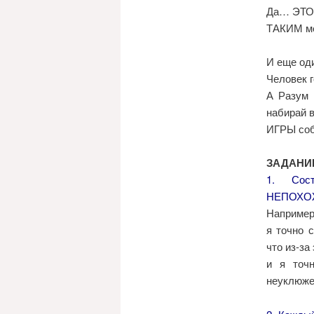
Да… ЭТО 
ТАКИМ ме
И еще оди
Человек г
А Разум 
набирай в
ИГРЫ соб
ЗАДАНИ
1. Сос
НЕПОХОЖ
Например
я точно 
что из-з
и я точн
неуклюж