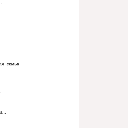
…
ая семья
.
ти…