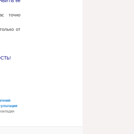
ЯВИТЬ ее
с точно
только от
СТЬ!
вгения
сультация
 закладки