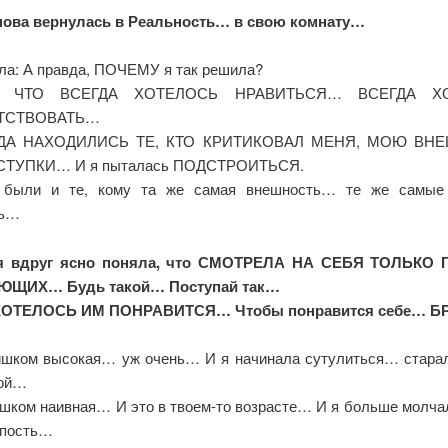
снова вернулась в Реальность… в свою комнату…
ла: А правда, ПОЧЕМУ я так решила?
 ЧТО ВСЕГДА ХОТЕЛОСЬ НРАВИТЬСЯ… ВСЕГДА Х
ТСТВОВАТЬ…
ГДА НАХОДИЛИСЬ ТЕ, КТО КРИТИКОВАЛ МЕНЯ, МОЮ ВНЕ
ТУПКИ… И я пыталась ПОДСТРОИТЬСЯ.
 были и те, кому та же самая внешность… те же самые 
сь…
 я вдруг ясно поняла, что СМОТРЕЛА НА СЕБЯ ТОЛЬКО
ЩИХ… Будь такой… Поступай так…
ОТЕЛОСЬ ИМ ПОНРАВИТСЯ… Чтобы понравится себе… 
шком высокая… уж очень… И я начинала сутулиться… стара
ной…
шком наивная… И это в твоем-то возрасте… И я больше молчал
упость…