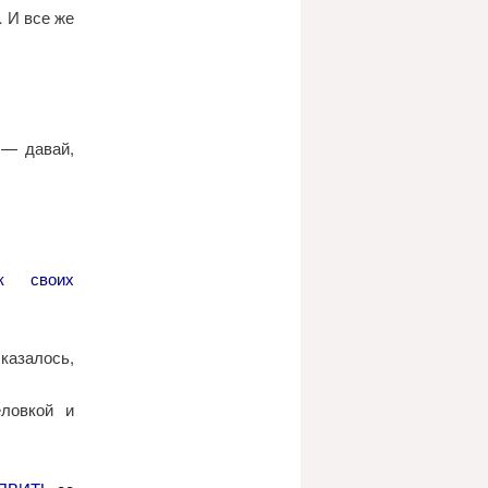
 И все же
 — давай,
к своих
казалось,
еловкой и