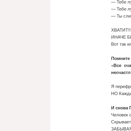
— Тебе л
— Тебе л
— Ты сл
ХВАТИТ!!
ИНАЧЕ Б
Вот так и
Помните 
«Все сч
несчастл
Я переф
НО Кажд
И снова
Человек 
Скрывает
ЗАБЫВАЯ