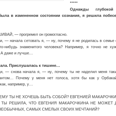
*****
Однажды глубокой
была в измененном состоянии сознания, я решила побес
ВАЙ, — прогремел он громогласно.
и, — начала сетовать я, — ну, почему я не родилась в семье 
го-нибудь знаменитого человека? Например, я точно не ху
А даже и лучше…
чала. Прислушалась к тишине…
и, — снова начала я, — ну, почему ты не наделил меня так
антом… Почему у меня нет голоса, хотя бы как у Орбак
 как, например, у…
ЕМУ ТЫ НЕ ХОЧЕШЬ БЫТЬ СОБОЙ? ЕВГЕНИЕЙ МАКАРОЧК
 ТЫ РЕШИЛА, ЧТО ЕВГЕНИЯ МАКАРОЧКИНА НЕ МОЖЕТ 
НЕОБЫЧНЫХ, САМЫХ СМЕЛЫХ СВОИХ МЕЧТАНИЙ?