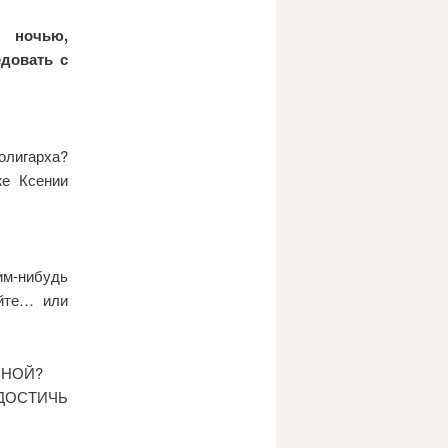
 ночью,
едовать с
олигарха?
же Ксении
им-нибудь
айте… или
ИНОЙ?
ДОСТИЧЬ