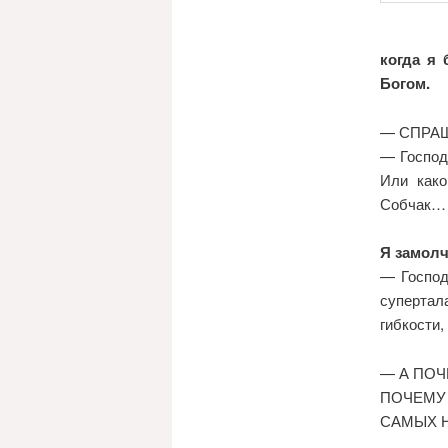
когда я 
Богом.
— СПРАШИ
— Господ
Или како
Собчак… 
Я замол
— Господ
супертал
гибкости,
— А ПОЧ
ПОЧЕМУ
САМЫХ 