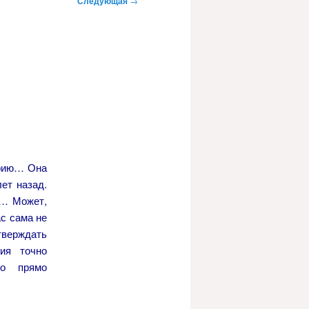
Следующая
→
орию… Она
ет назад.
а… Может,
с сама не
ерждать
рия точно
то прямо