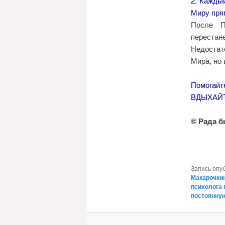
2. Кажд
Миру прям
После 
перестане
Недостат
Мира, но 
Помогайт
ВДЫХАЙ
© Рада б
Запись опу
Макарочки
психолога 
постоянну