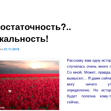
остаточность?..
кальность!
ано
21.11.2016
Расскажу вам одну ист
случилась очень много л
Со мной. Может, правд
вымысел… Я даже сейча
могу ничего утв
определенно. Но исто
будет полезна кому-
сейчас.