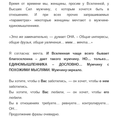
Время от времени мы, женщины, просим у Вселенной, у
Высших Сил мужчину, с которым хочется быть в
отношениях. И при всех прочих запрашиваемых
«параметрах» некоторые женщины мечтают о мужчине-
единомышленнике.
«
Это же замечательно,
— думает ОНА. –
Общие интересы,
общие друзья, общие увлечения… ммм… мечта…
»
Я согласна: мечта.
И Вселенная чаще всего бывает
благосклонна – дает такого мужчину. НО… только…
ЕДИНОМЫШЛЕННИКА – ДОСЛОВНО… Мужчину с
ПОХОЖИМИ МЫСЛЯМИ. Мужчину-зеркало.
Вы хотите, чтобы о
Вас
заботились, — он хочет, чтобы
о нем
заботились.
Вы хотите, чтобы
Вас
любили, — он хочет, чтобы
его
любили.
Вы в отношениях требуете… ревнуете… контролируете…
ОН…
Продолжение фразы очевидно.