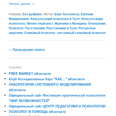
Читать далее
→
Рубрика:
Без рубрики
|
Метки:
Берт Хеллингер
,
Евгения
Макарочкина
,
Консультации психолога в Туле
,
Консультация
психолога
,
Личностный рост
,
Мужчина и Женщина
,
Отношения
,
Психолог
,
Расстановки
,
Расстановки в Туле
,
Ресурсные
практики
,
Семейный психолог
,
системный семейный психолог
Навигация
←
Предыдущие записи
по
записям
ССЫЛКИ
FREE MARKET вКонтакте
Клуб Ассоциативных Карт "КАК…" вКонтакте
ЛАБОРАТОРИЯ СИСТЕМНОГО МОДЕЛИРОВАНИЯ
вКонтакте
Официальный сайт Фестиваля практической психологии
"МИР ВОЗМОЖНОСТЕЙ"
Официальный сайт ЦЕНТР ПЕДАГОГИКИ И ПСИХОЛОГИИ
ПСИХОЛОГ В ПОМОЩЬ вКонтакте