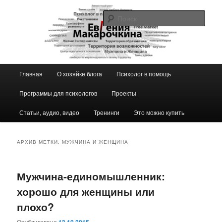
Перейти
Перейти
к
к
Поис
основному
дополнительному
содержимому
содержимому
Блог ЕвГении Макарочкиной
Главное
Главная
О хозяйке блога
Психолог в помощь
меню
Программы для психологов
Проекты
Статьи, аудио, видео
Тренинги
Это можно купить
АРХИВ МЕТКИ:
МУЖЧИНА И ЖЕНЩИНА
Мужчина-единомышленник:
хорошо для женщины или
плохо?
Опубликовано