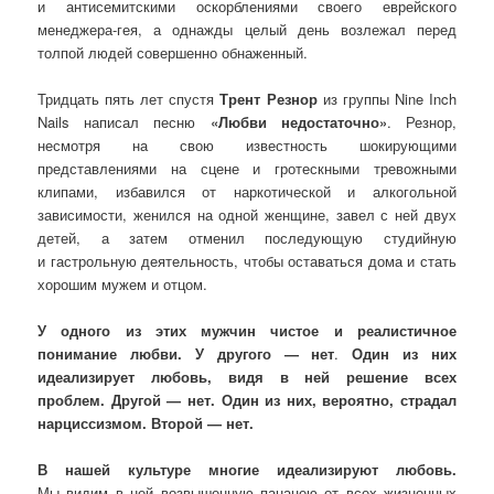
и антисемитскими оскорблениями своего еврейского
менеджера-гея, а однажды целый день возлежал перед
толпой людей совершенно обнаженный.
Тридцать пять лет спустя
Трент Резнор
из группы Nine Inch
Nails написал песню
«Любви недостаточно»
. Резнор,
несмотря на свою известность шокирующими
представлениями на сцене и гротескными тревожными
клипами, избавился от наркотической и алкогольной
зависимости, женился на одной женщине, завел с ней двух
детей, а затем отменил последующую студийную
и гастрольную деятельность, чтобы оставаться дома и стать
хорошим мужем и отцом.
У одного из этих мужчин чистое и реалистичное
понимание любви. У другого — нет
.
Один из них
идеализирует любовь, видя в ней решение всех
проблем. Другой — нет. Один из них, вероятно, страдал
нарциссизмом. Второй — нет.
В нашей культуре многие идеализируют любовь.
Мы видим в ней возвышенную панацею от всех жизненных