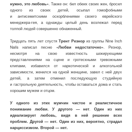
нужно, это любовь»
. Также он: бил обеих своих жен, бросил
одного из своих детей, осыпал гомофобными
и антисемитскими оскорблениями своего еврейского
менеджера-гея, а однажды целый день возлежал перед
толпой людей совершенно обнаженный.
Тридцать пять лет спустя
Трент Резнор
из группы Nine Inch
Nails написал песню
«Любви недостаточно»
. Резнор,
несмотря на свою известность шокирующими
представлениями на сцене и гротескными тревожными
клипами, избавился от наркотической и алкогольной
зависимости, женился на одной женщине, завел с ней двух
детей, а затем отменил последующую студийную
и гастрольную деятельность, чтобы оставаться дома и стать
хорошим мужем и отцом.
У одного из этих мужчин чистое и реалистичное
понимание любви. У другого — нет
.
Один из них
идеализирует любовь, видя в ней решение всех
проблем. Другой — нет. Один из них, вероятно, страдал
нарциссизмом. Второй — нет.