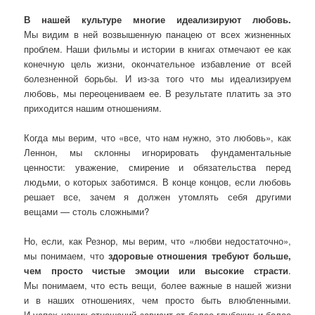
В нашей культуре многие идеализируют любовь.
Мы видим в ней возвышенную панацею от всех жизненных
проблем. Наши фильмы и истории в книгах отмечают ее как
конечную цель жизни, окончательное избавление от всей
болезненной борьбы. И из-за того что мы идеализируем
любовь, мы переоцениваем ее. В результате платить за это
приходится нашим отношениям.
Когда мы верим, что «все, что нам нужно, это любовь», как
Леннон, мы склонны игнорировать фундаментальные
ценности: уважение, смирение и обязательства перед
людьми, о которых заботимся. В конце концов, если любовь
решает все, зачем я должен утомлять себя другими
вещами — столь сложными?
Но, если, как Резнор, мы верим, что «любви недостаточно»,
мы понимаем, что
здоровые отношения требуют больше,
чем просто чистые эмоции или высокие страсти
.
Мы понимаем, что есть вещи, более важные в нашей жизни
и в наших отношениях, чем просто быть влюбленными.
И успех наших отношений зависит от более глубоких и более