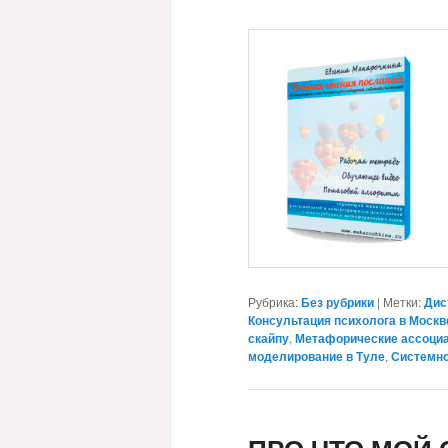
Рубрика:
Без рубрики
|
Метки:
Дис
Консультация психолога в Москв
скайпу
,
Метафорические ассоци
моделирование в Туле
,
Системно