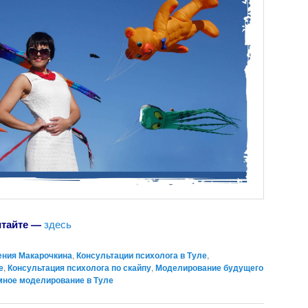
итайте —
здесь
ения Макарочкина
,
Консультации психолога в Туле
,
е
,
Консультация психолога по скайпу
,
Моделирование будущего
мное моделирование в Туле