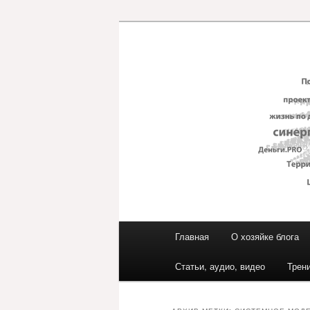
Перейти
Перейти
к
к
основному
дополнительному
Блог ЕвГени
содержимому
содержимому
Главное
Главная
О хозяйке блога
меню
Статьи, аудио, видео
Трен