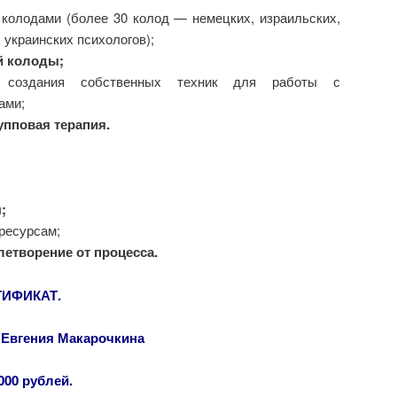
 колодами (более 30 колод — немецких, израильских,
 украинских психологов);
й колоды;
у создания собственных техник для работы с
ами;
упповая терапия.
;
ресурсам;
етворение от процесса.
ИФИКАТ.
—
Евгения Макарочкина
000 рублей.