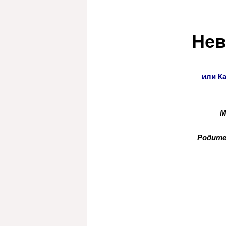
Нев
или К
М
Родител