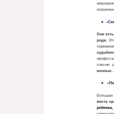
невозмо
оказанные
«Ск
Они есть
рода
. Эт
тюремно
судьбоно
професси
совсем 
жизнью
«По
Большая 
места ср
ребенка,
ответстве