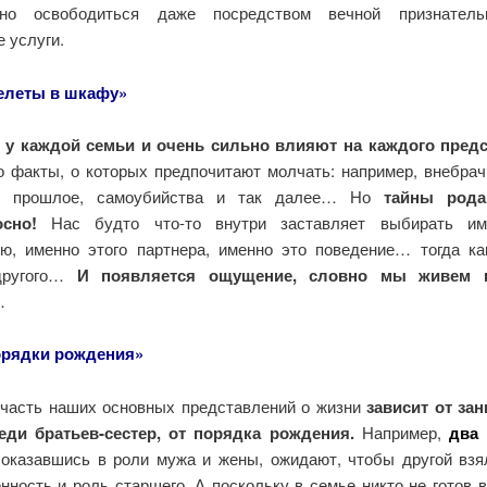
жно освободиться даже посредством вечной признатель
 услуги.
елеты в шкафу»
 у каждой семьи и очень сильно влияют на каждого пред
о факты, о которых предпочитают молчать: например, внебрач
е прошлое, самоубийства и так далее… Но
тайны род
сно!
Нас будто что-то внутри заставляет выбирать им
ю, именно этого партнера, именно это поведение… тогда ка
другого…
И появляется ощущение, словно мы живем 
…
рядки рождения»
часть наших основных представлений о жизни
зависит от за
еди братьев-сестер, от порядка рождения.
Например,
два
оказавшись в роли мужа и жены, ожидают, чтобы другой взя
нность и роль старшего. А поскольку в семье никто не готов 