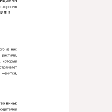
ИДИМАЯ
вторению
ИЯ!!!
ого из нас
 растили,
, который
устраивает
 женится,
тво вины
:
родителей