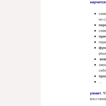
научится
сем
но 
пер
семе
при
пер
фун
реш
вов
эмоц
себ
про
…
узнает
,
Ч
восстано