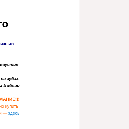
го
жизнью
вгустин
на зубах.
з Библии
МАНИЕ!!!
о купить.
и —
здесь