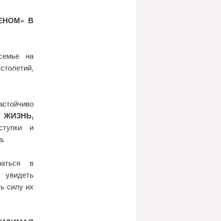
ЕНОМ» В
семье на
толетий,
стойчиво
ИЗНЬ,
тупки и
а.
раться в
, увидеть
ть силу их