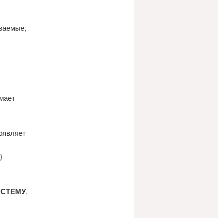
ваемые,
имает
роявляет
)
ИСТЕМУ
,