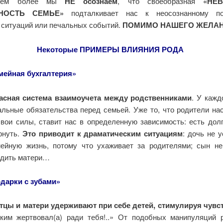
тем более мы
НЕ осознаем
, что своеобразная
«НЕВ
НОСТЬ СЕМЬЕ»
подталкивает нас к неосознанному по
 ситуаций или печальных событий.
ПОМИМО НАШЕГО ЖЕЛАН
Некоторые ПРИМЕРЫ ВЛИЯНИЯ РОДА
мейная бухгалтерия»
асная система взаимоучета между родственниками
. У кажд
альные обязательства перед семьей. Уже то, что родители нас
свои силы, ставит нас в определенную зависимость: есть долг
рнуть.
Это приводит к драматическим ситуациям
: дочь не 
ейную жизнь, потому что ухаживает за родителями; сын не
одить матери…
дарки с зубами»
тцы и матери удерживают при себе детей, стимулируя чувс
ким жертвовал(а) ради тебя!..» От подобных манипуляций 