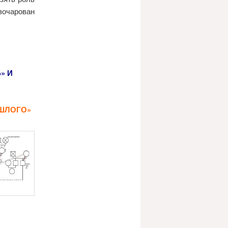
зочарован
Ь» И
ОШЛОГО»