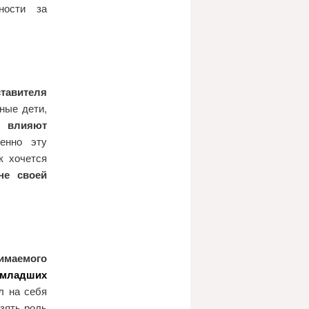
ности за
ставителя
ные дети,
а влияют
енно эту
к хочется
не своей
нимаемого
 младших
л на себя
взять роль