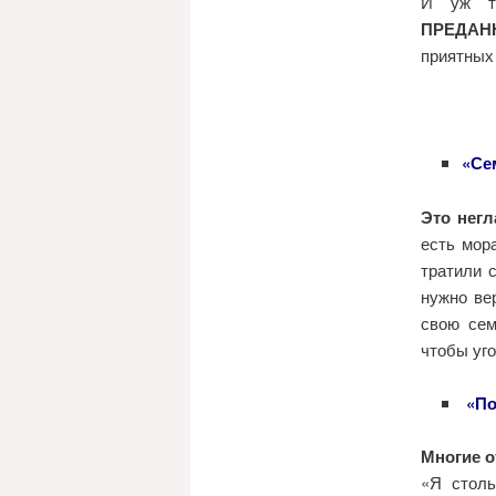
И уж 
ПРЕДАН
приятных
«Се
Это негл
есть мор
тратили 
нужно ве
свою сем
чтобы уг
«По
Многие о
«Я столь