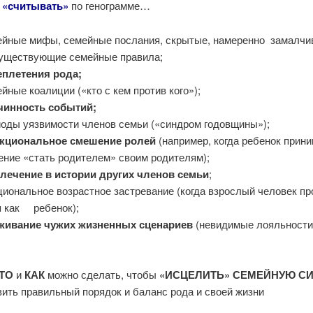
 «считывать»
по генограмме…
ейные мифы, семейные послания, скрытые, намеренно замалчи
существующие семейные правила;
еплетения рода;
йные коалиции («кто с кем против кого»);
чинность событий;
иоды уязвимости членов семьи («синдром годовщины»);
кциональное смешение ролей
(например, когда ребенок прин
ение «стать родителем» своим родителям);
лечение в истории других членов семьи
;
иональное возрастное застревание (когда взрослый человек п
я как ребенок);
живание чужих жизненных сценариев
(невидимые лояльности
ТО
и
КАК
можно сделать, чтобы
«ИСЦЕЛИТЬ» СЕМЕЙНУЮ С
вить правильный порядок и баланс рода и своей жизни