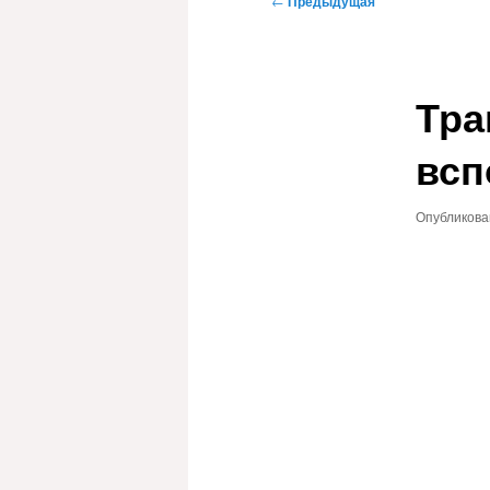
←
Предыдущая
по
записям
Тра
всп
Опубликов