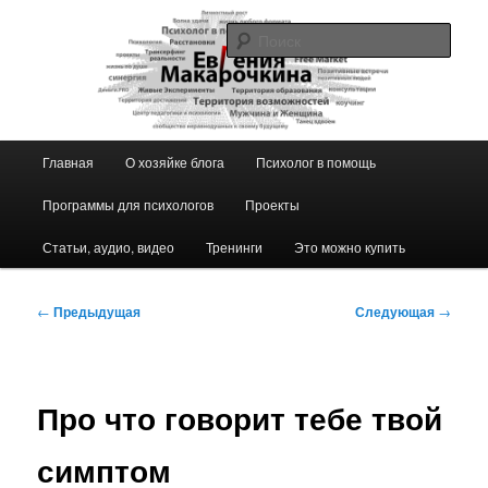
Перейти
к
Поис
основному
содержимому
Блог ЕвГении Макарочкиной
Главное
Главная
О хозяйке блога
Психолог в помощь
меню
Программы для психологов
Проекты
Статьи, аудио, видео
Тренинги
Это можно купить
Навигация
←
Предыдущая
Следующая
→
по
записям
Про что говорит тебе твой
симптом