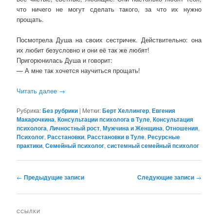
что ничего не могут сделать такого, за что их нужно
прощать.
Посмотрела Душа на своих сестричек. Действительно: она
их любит безусловно и они её так же любят!
Пригорюнилась Душа и говорит:
— А мне так хочется научиться прощать!
Читать далее
→
Рубрика:
Без рубрики
|
Метки:
Берт Хеллингер
,
Евгения
Макарочкина
,
Консультации психолога в Туле
,
Консультация
психолога
,
Личностный рост
,
Мужчина и Женщина
,
Отношения
,
Психолог
,
Расстановки
,
Расстановки в Туле
,
Ресурсные
практики
,
Семейный психолог
,
системный семейный психолог
Навигация
←
Предыдущие записи
Следующие записи
→
по
записям
ССЫЛКИ