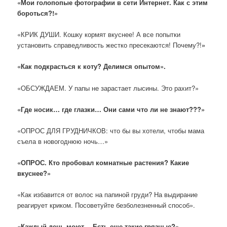
«Мои голопопые фотографии в сети Интернет. Как с этим
бороться?!»
«КРИК ДУШИ. Кошку кормят вкуснее! А все попытки
установить справедливость жестко пресекаются! Почему?!
»
«Как подкрасться к коту? Делимся опытом».
«ОБСУЖДАЕМ. У папы не зарастает лысины. Это рахит?»
«Где носик… где глазки… Они сами что ли не знают???»
«ОПРОС ДЛЯ ГРУДНИЧКОВ: что бы вы хотели, чтобы мама
съела в новогоднюю ночь…»
«ОПРОС. Кто пробовал комнатные растения? Какие
вкуснее?»
«Как избавится от волос на папиной груди? На выдирание
реагирует криком. Посоветуйте безболезненный способ».
«Каждый день моют… Есть еще такие грязные?»