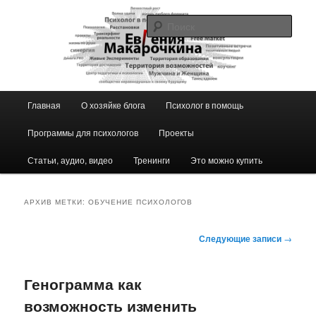
Перейти
Перейти
к
к
Поис
основному
дополнительному
содержимому
содержимому
Блог ЕвГении Макарочкиной
Главное
Главная
О хозяйке блога
Психолог в помощь
меню
Программы для психологов
Проекты
Статьи, аудио, видео
Тренинги
Это можно купить
АРХИВ МЕТКИ:
ОБУЧЕНИЕ ПСИХОЛОГОВ
Навигация
Следующие записи
→
по
записям
Генограмма как
возможность изменить