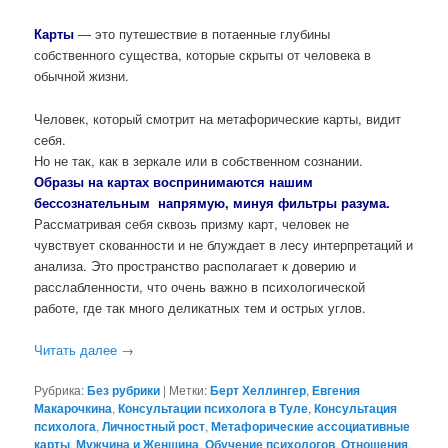
Карты
— это путешествие в потаенные глубины
собственного существа, которые скрыты от человека в
обычной жизни.
Человек, который смотрит на метафорические карты, видит
себя.
Но не так, как в зеркале или в собственном сознании.
Образы на картах воспринимаются нашим
бессознательным напрямую, минуя фильтры разума.
Рассматривая себя сквозь призму карт, человек не
чувствует скованности и не блуждает в лесу интерпретаций и
анализа. Это пространство располагает к доверию и
расслабленности, что очень важно в психологической
работе, где так много деликатных тем и острых углов.
Читать далее
→
Рубрика:
Без рубрики
|
Метки:
Берт Хеллингер
,
Евгения
Макарочкина
,
Консультации психолога в Туле
,
Консультация
психолога
,
Личностный рост
,
Метафорические ассоциативные
карты
,
Мужчина и Женщина
,
Обучение психологов
,
Отношения
,