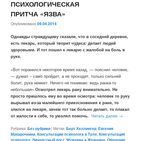
ПСИХОЛОГИЧЕСКАЯ
ПРИТЧА «ЯЗВА»
Опубликовано
09.04.2014
Однажды страждущему сказали, что в соседней деревне,
есть лекарь, который творит чудеса: делает людей
здоровыми. И тот пошел к лекарю с жалобой на боль в
руке.
«Вот поранился некоторое время назад, — пояснил человек,
— думал – само пройдет, а не проходит, только сильней
болит, рука немеет. Ничего не понимаю: ведь ранка-то
небольшая».
Осмотрел лекарь рану внимательно. Не
просто пришлось ему во время осмотра: человек то руку
вырывал из-за малейшего прикосновения к ране, то
злился на лекаря, зачем тот так больно делает, то плакал
от жалости к себе, то умолял помочь.
Читать далее
→
Рубрика:
Без рубрики
|
Метки:
Берт Хеллингер
,
Евгения
Макарочкина
,
Консультации психолога в Туле
,
Консультация
психолога
,
Личностный рост
,
Мужчина и Женщина
,
Обучение