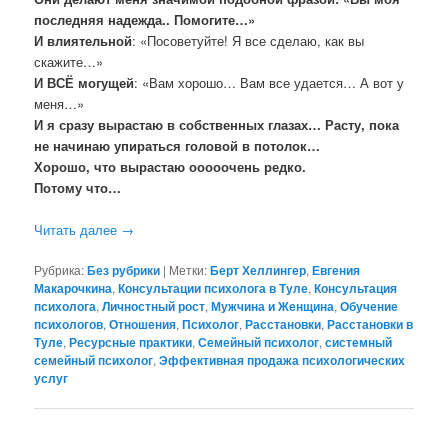
последняя надежда.. Помогите…»
И
влиятельной
: «Посоветуйте! Я все сделаю, как вы
скажите…»
И
ВСЁ могущей
: «Вам хорошо… Вам все удается… А вот у
меня…»
И я сразу вырастаю в собственных глазах… Расту, пока
не начинаю упираться головой в потолок…
Хорошо, что вырастаю ооооочень редко.
Потому что…
Читать далее
→
Рубрика:
Без рубрики
|
Метки:
Берт Хеллингер
,
Евгения
Макарочкина
,
Консультации психолога в Туле
,
Консультация
психолога
,
Личностный рост
,
Мужчина и Женщина
,
Обучение
психологов
,
Отношения
,
Психолог
,
Расстановки
,
Расстановки в
Туле
,
Ресурсные практики
,
Семейный психолог
,
системный
семейный психолог
,
Эффективная продажа психологических
услуг