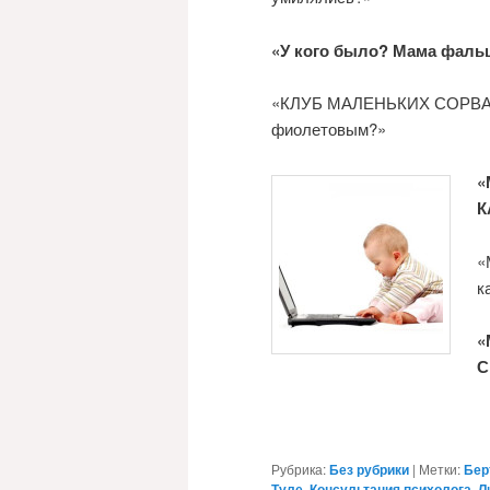
«У кого было? Мама фаль
«КЛУБ МАЛЕНЬКИХ СОРВАНЦО
фиолетовым?»
«
К
«
к
«
С
Рубрика:
Без рубрики
|
Метки:
Бер
Туле
,
Консультация психолога
,
Л