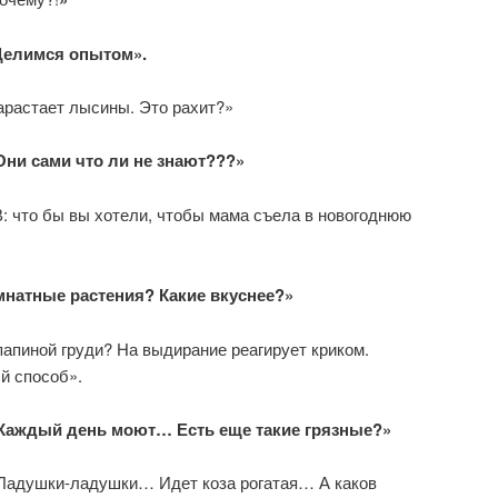
 Делимся опытом».
растает лысины. Это рахит?»
Они сами что ли не знают???»
то бы вы хотели, чтобы мама съела в новогоднюю
натные растения? Какие вкуснее?»
папиной груди? На выдирание реагирует криком.
й способ».
Каждый день моют… Есть еще такие грязные?»
Ладушки-ладушки… Идет коза рогатая… А каков