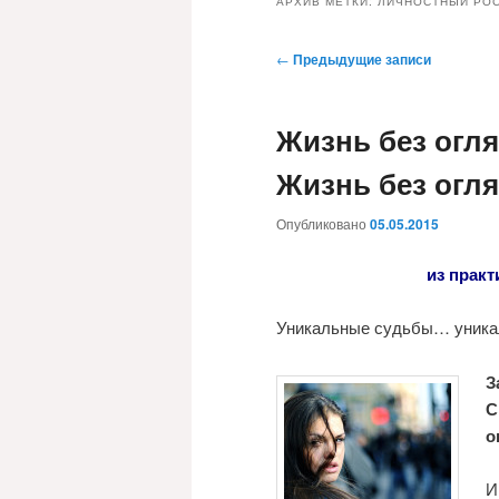
АРХИВ МЕТКИ:
ЛИЧНОСТНЫЙ РО
Навигация
←
Предыдущие записи
по
записям
Жизнь без огл
Жизнь без огл
Опубликовано
05.05.2015
из практ
Уникальные судьбы… уник
З
С
о
И