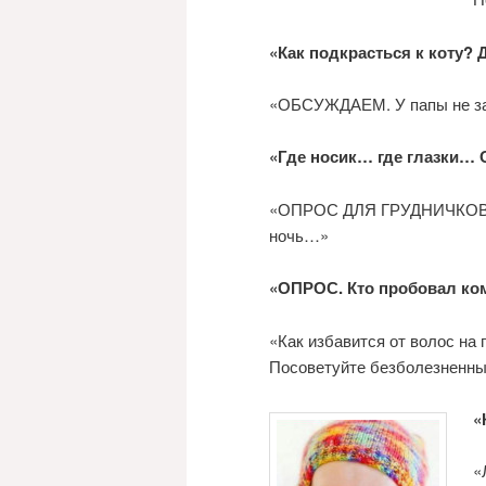
«Как подкрасться к коту?
«ОБСУЖДАЕМ. У папы не за
«Где носик… где глазки… 
«ОПРОС ДЛЯ ГРУДНИЧКОВ: ч
ночь…»
«ОПРОС. Кто пробовал ком
«Как избавится от волос на 
Посоветуйте безболезненны
«
«