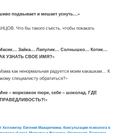
шиво подвывает и мешает уснуть…»
В. Что бы такого съесть, чтобы покакать
Масик… Зайка… Лапулик… Солнышко… Котик…
АК УЗНАТЬ СВОЕ ИМЯ?»
Мама как ненормальная радуется моим какашкам… К
акому специалисту обратиться?»
Мне – морковкое пюре, себе – шоколад. ГДЕ
ПРАВЕДЛИВОСТЬ?!»
т Хеллингер
,
Евгения Макарочкина
,
Консультации психолога в
ичностный рост
,
Мужчина и Женщина
,
Отношения
,
Психолог
,