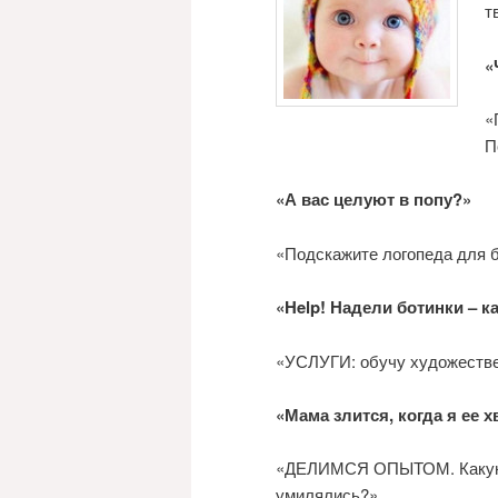
т
«
«
П
«А вас целуют в попу?»
«Подскажите логопеда для
«Help! Надели ботинки – ка
«УСЛУГИ: обучу художестве
«Мама злится, когда я ее 
«ДЕЛИМСЯ ОПЫТОМ. Какую п
умилялись?»