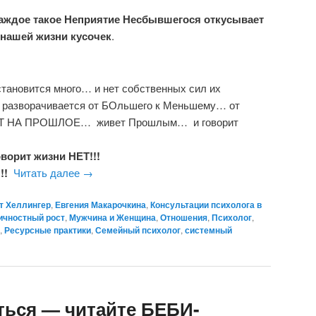
аждое такое Неприятие Несбывшегося откусывает
 нашей жизни кусочек
.
тановится много… и нет собственных сил их
ек разворачивается от БОльшего к Меньшему… от
Т НА ПРОШЛОЕ… живет Прошлым… и говорит
ворит жизни НЕТ!!!
!!
Читать далее
→
т Хеллингер
,
Евгения Макарочкина
,
Консультации психолога в
ичностный рост
,
Мужчина и Женщина
,
Отношения
,
Психолог
,
,
Ресурсные практики
,
Семейный психолог
,
системный
ться — читайте БЕБИ-