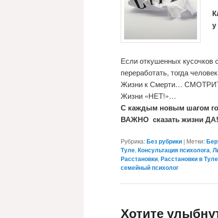
К
у
Если откушенных кусочков с
переработать, тогда челов
Жизни к Смерти… СМОТРИ
Жизни «НЕТ!»…
С каждым новым шагом го
ВАЖНО сказать жизни ДА!
Рубрика:
Без рубрики
|
Метки:
Бер
Туле
,
Консультация психолога
,
Л
Расстановки
,
Расстановки в Туле
семейный психолог
Хотите улыбну